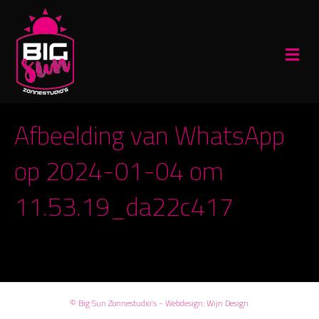
M
e
n
u
Afbeelding van WhatsApp
op 2024-01-04 om
11.53.19_da22c417
© Big Sun Zonnestudio's - Webdesign:
Wijn Design